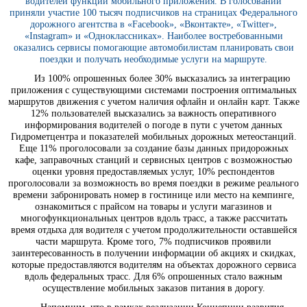
водителей функции мобильного приложения. В голосовании
приняли участие 100 тысяч подписчиков на страницах Федерального
дорожного агентства в «Facebook», «Вконтакте», «Twitter»,
«Instagram» и «Одноклассниках». Наиболее востребованными
оказались сервисы помогающие автомобилистам планировать свои
поездки и получать необходимые услуги на маршруте.
Из 100% опрошенных более 30% высказались за интеграцию
приложения с существующими системами построения оптимальных
маршрутов движения с учетом наличия офлайн и онлайн карт. Также
12% пользователей высказались за важность оперативного
информирования водителей о погоде в пути с учетом данных
Гидрометцентра и показателей мобильных дорожных метеостанций.
Еще 11% проголосовали за создание базы данных придорожных
кафе, заправочных станций и сервисных центров с возможностью
оценки уровня предоставляемых услуг, 10% респондентов
проголосовали за возможность во время поездки в режиме реального
времени забронировать номер в гостинице или место на кемпинге,
ознакомиться с прайсом на товары и услуги магазинов и
многофункциональных центров вдоль трасс, а также рассчитать
время отдыха для водителя с учетом продолжительности оставшейся
части маршрута. Кроме того, 7% подписчиков проявили
заинтересованность в получении информации об акциях и скидках,
которые предоставляются водителям на объектах дорожного сервиса
вдоль федеральных трасс. Для 6% опрошенных стало важным
осуществление мобильных заказов питания в дорогу.