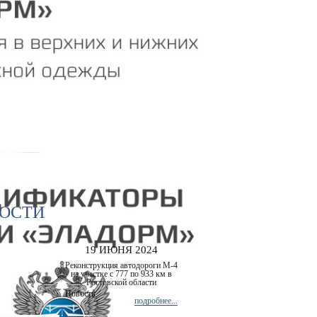
ОСТИ
19 ИЮНЯ 2024
Реконструкция автодороги М-4
на участке с 777 по 933 км в
Ростовской области
Новость
подробнее...