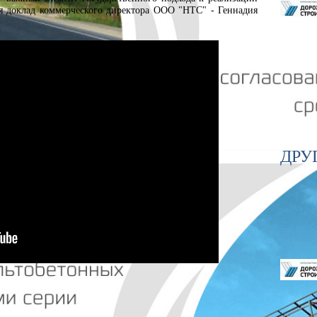
ся доклад коммерческого директора ООО "НТС" - Геннадия
ДРУ