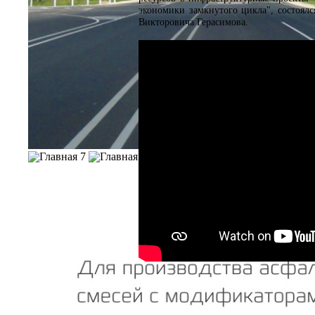
экономики замкнутого цикла", состоял
Викторовича Герасимова.