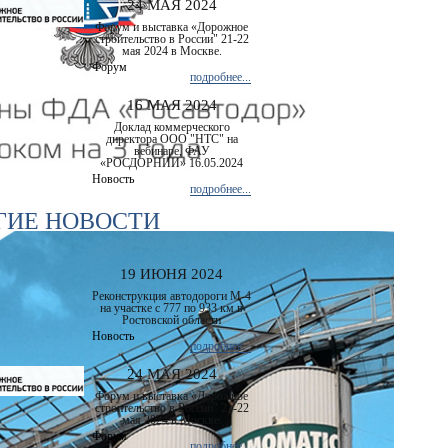
24 МАЯ 2024
Форум и выставка «Дорожное
строительство в России" 21-22
мая 2024 в Москве.
Форум
подробнее...
16 МАЯ 2024
Доклад коммерческого
директора ООО "НТС" на
вебинаре, ФАУ
«РОСДОРНИИ» 16.05.2024
Новость
подробнее...
ГИЕ НОВОСТИ
19 ИЮНЯ 2024
Реконструкция автодороги М-4
на участке с 777 по 933 км в
Ростовской области
Новость
подробнее...
24 МАЯ 2024
Форум и выставка «Дорожное
строительство в России" 21-22
мая 2024 в Москве.
Форум
подробнее...